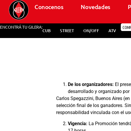
Conocenos
Novedades
P
ENCONTRÁ TU GILERA:
COM
CUB
STREET
ON/OFF
ATV
De los organizadores:
El pres
desarrollado y organizado por 
Carlos Spegazzini, Buenos Aires (en 
selección final de los ganadores. Si
responsabilidad vinculada con el us
Vigencia:
La Promoción tendrá 
17 horas.