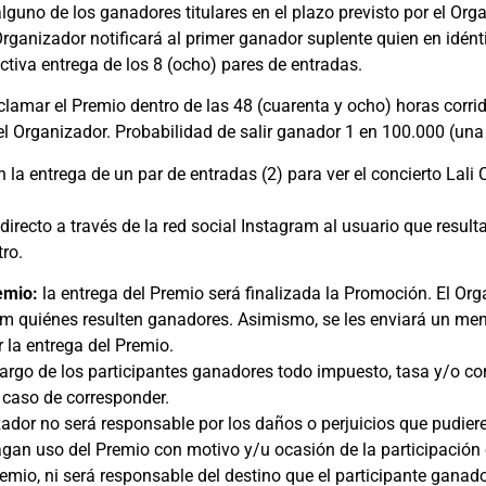
lguno de los ganadores titulares en el plazo previsto por el Org
 Organizador notificará al primer ganador suplente quien en idén
tiva entrega de los 8 (ocho) pares de entradas.
lamar el Premio dentro de las 48 (cuarenta y ocho) horas corrid
del Organizador. Probabilidad de salir ganador 1 en 100.000 (una
n la entrega de un par de entradas (2) para ver el concierto Lal
irecto a través de la red social Instagram al usuario que resul
ro.
remio:
la entrega del Premio será finalizada la Promoción. El Or
ram quiénes resulten ganadores. Asimismo, se les enviará un men
 la entrega del Premio.
cargo de los participantes ganadores todo impuesto, tasa y/o co
n caso de corresponder.
ador no será responsable por los daños o perjuicios que pudiere 
agan uso del Premio con motivo y/u ocasión de la participación
remio, ni será responsable del destino que el participante ganad