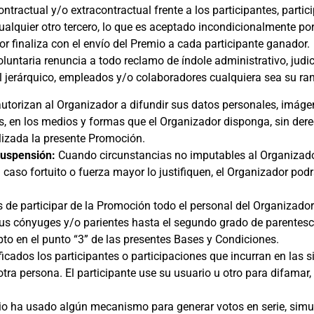
ontractual y/o extracontractual frente a los participantes, part
ualquier otro tercero, lo que es aceptado incondicionalmente por
r finaliza con el envío del Premio a cada participante ganador.
untaria renuncia a todo reclamo de índole administrativo, judicia
al jerárquico, empleados y/o colaboradores cualquiera sea su ra
torizan al Organizador a difundir sus datos personales, imágene
, en los medios y formas que el Organizador disponga, sin de
lizada la presente Promoción.
Suspensión:
Cuando circunstancias no imputables al Organizador
caso fortuito o fuerza mayor lo justifiquen, el Organizador pod
de participar de la Promoción todo el personal del Organizador
sus cónyuges y/o parientes hasta el segundo grado de parentesc
to en el punto “3” de las presentes Bases y Condiciones.
icados los participantes o participaciones que incurran en las si
otra persona. El participante use su usuario u otro para difamar,
o ha usado algún mecanismo para generar votos en serie, simu