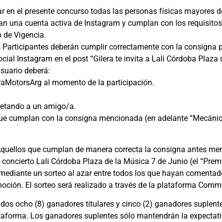
ar en el presente concurso todas las personas físicas mayores d
an una cuenta activa de Instagram y cumplan con los requisit
 de Vigencia.
 Participantes deberán cumplir correctamente con la consigna p
ial Instagram en el post “Gilera te invita a Lali Córdoba Plaza 
usuario deberá:
raMotorsArg al momento de la participación.
uetando a un amigo/a.
que cumplan con la consigna mencionada (en adelante “Mecánica”
quellos que cumplan de manera correcta la consigna antes menc
l concierto Lali Córdoba Plaza de la Música 7 de Junio (el “Premi
ediante un sorteo al azar entre todos los que hayan comentad
moción. El sorteo será realizado a través de la plataforma Com
gidos ocho (8) ganadores titulares y cinco (2) ganadores suplent
taforma. Los ganadores suplentes sólo mantendrán la expectati