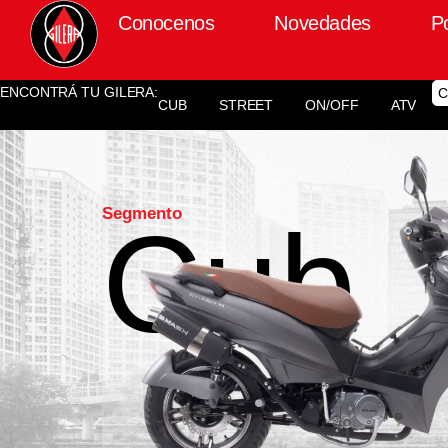
Conocenos
Novedades
P
ENCONTRÁ TU GILERA:
C
CUB
STREET
ON/OFF
ATV
Segmento
Cub