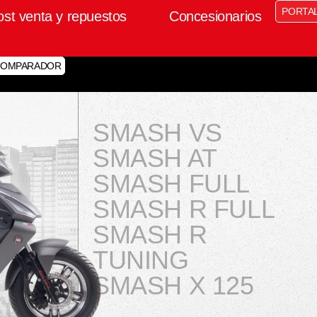
PORTA
ost venta y repuestos
Concesionarios
OMPARADOR
SMASH VS
SMASH AT
SMASH FULL
SMASH R FULL
SMASH R
TUNING
SMASH X 125