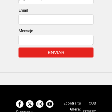
Email
Mensaje
ENVIAR
Econtrá tu
CUB
GIlera:
Conocenos
STREET