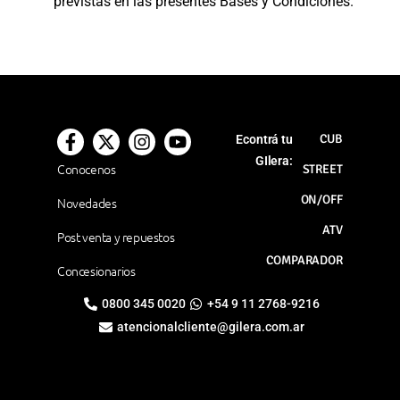
previstas en las presentes Bases y Condiciones.
CUB
Econtrá tu
GIlera:
Conocenos
STREET
ON/OFF
Novedades
ATV
Post venta y repuestos
COMPARADOR
Concesionarios
0800 345 0020
+54 9 11 2768-9216
atencionalcliente@gilera.com.ar