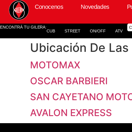
Conocenos
Novedades
P
ENCONTRÁ TU GILERA:
C
CUB
STREET
ON/OFF
ATV
Ubicación De Las
MOTOMAX
OSCAR BARBIERI
SAN CAYETANO MOT
AVALON EXPRESS