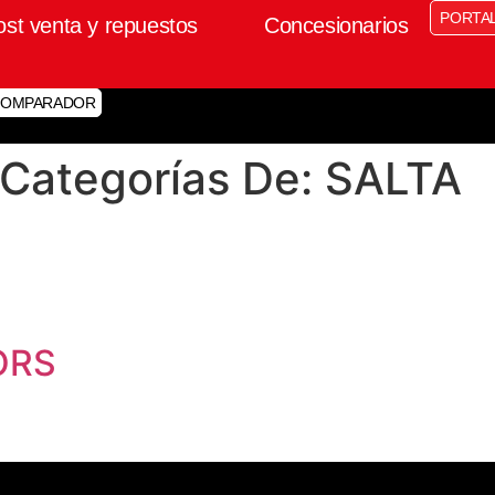
PORTA
ost venta y repuestos
Concesionarios
OMPARADOR
 Categorías De:
SALTA
ORS