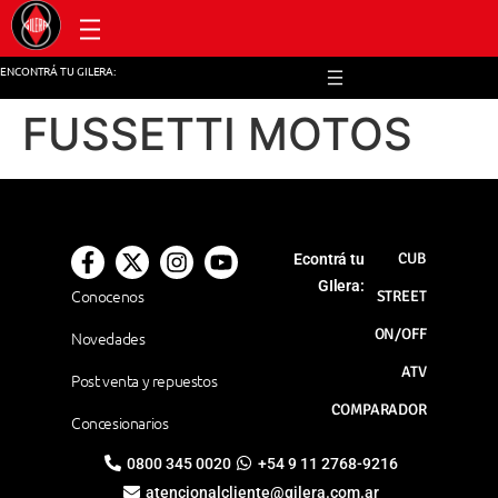
Post venta y repuestos
ENCONTRÁ TU GILERA:
FUSSETTI MOTOS
CUB
Econtrá tu
GIlera:
Conocenos
STREET
ON/OFF
Novedades
ATV
Post venta y repuestos
COMPARADOR
Concesionarios
0800 345 0020
+54 9 11 2768-9216
atencionalcliente@gilera.com.ar