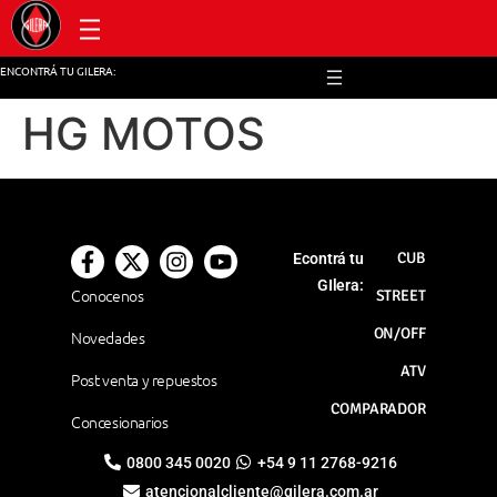
Post venta y repuestos
ENCONTRÁ TU GILERA:
HG MOTOS
CUB
Econtrá tu
GIlera:
Conocenos
STREET
ON/OFF
Novedades
ATV
Post venta y repuestos
COMPARADOR
Concesionarios
0800 345 0020
+54 9 11 2768-9216
atencionalcliente@gilera.com.ar