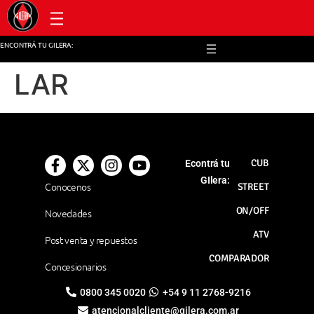
Post venta y repuestos
ENCONTRÁ TU GILERA:
LAR
CUB
Econtrá tu
GIlera:
Conocenos
STREET
ON/OFF
Novedades
ATV
Post venta y repuestos
COMPARADOR
Concesionarios
0800 345 0020
+54 9 11 2768-9216
atencionalcliente@gilera.com.ar