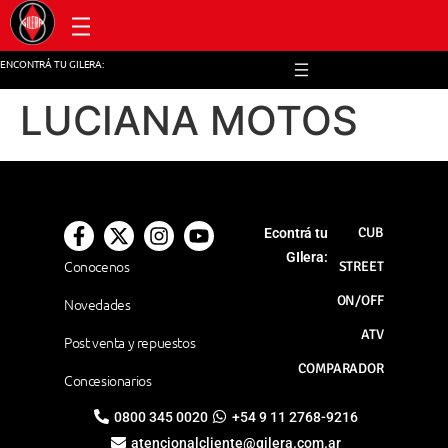
Post venta y repuestos
ENCONTRÁ TU GILERA:
LUCIANA MOTOS
CUB
Econtrá tu
GIlera:
Conocenos
STREET
ON/OFF
Novedades
ATV
Post venta y repuestos
COMPARADOR
Concesionarios
0800 345 0020
+54 9 11 2768-9216
atencionalcliente@gilera.com.ar