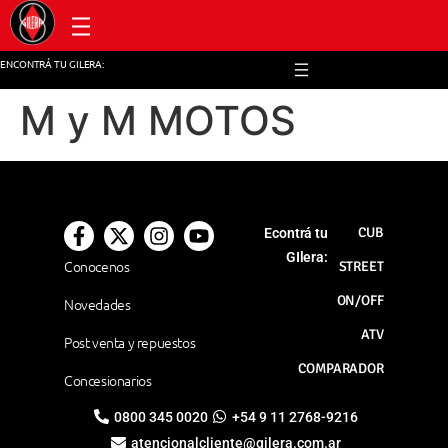
Post venta y repuestos
ENCONTRÁ TU GILERA:
M y M MOTOS
CUB
Econtrá tu
GIlera:
Conocenos
STREET
ON/OFF
Novedades
ATV
Post venta y repuestos
COMPARADOR
Concesionarios
0800 345 0020
+54 9 11 2768-9216
atencionalcliente@gilera.com.ar