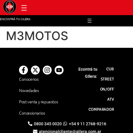
Post venta y repuestos
ENCONTRÁ TU GILERA:
M3MOTOS
CUB
Econtrá tu
GIlera:
Conocenos
STREET
ON/OFF
Novedades
ATV
Post venta y repuestos
COMPARADOR
Concesionarios
0800 345 0020
+54 9 11 2768-9216
atencionalcliente@gilera.com.ar