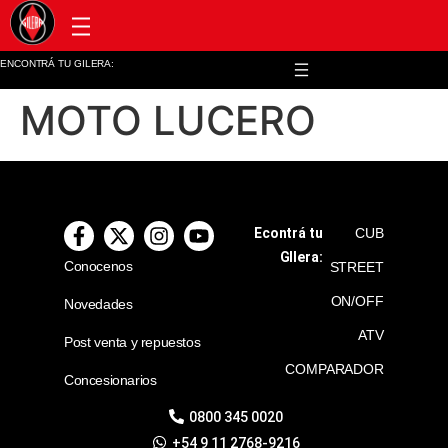
Post venta y repuestos
ENCONTRÁ TU GILERA:
MOTO LUCERO
Econtrá tu
CUB
GIlera:
Conocenos
STREET
ON/OFF
Novedades
ATV
Post venta y repuestos
COMPARADOR
Concesionarios
0800 345 0020
+54 9 11 2768-9216