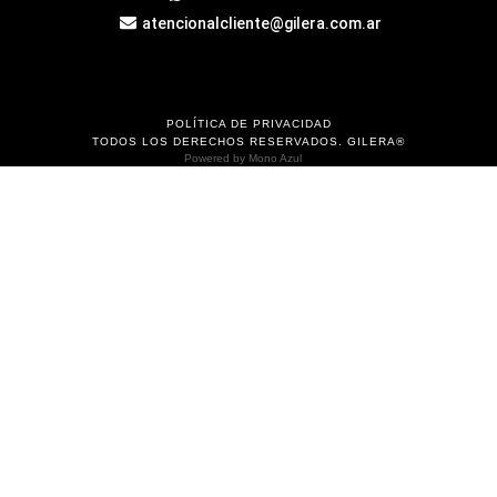
atencionalcliente@gilera.com.ar
POLÍTICA DE PRIVACIDAD
TODOS LOS DERECHOS RESERVADOS. GILERA®
Powered by
Mono Azul