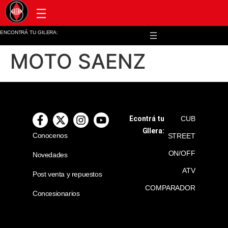
Post venta y repuestos
ENCONTRÁ TU GILERA:
MOTO SAENZ
Econtrá tu
CUB
GIlera:
Conocenos
STREET
ON/OFF
Novedades
ATV
Post venta y repuestos
COMPARADOR
Concesionarios