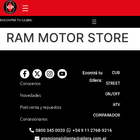
Post venta y repuestos
ENCONTRÁ TU GILERA:
RAM MOTOR STORE
CUB
Econtrá tu
GIlera:
Conocenos
STREET
ON/OFF
Novedades
ATV
Post venta y repuestos
COMPARADOR
Concesionarios
0800 345 0020
+54 9 11 2768-9216
atencionalcliente@gilera.com.ar