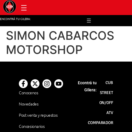
Post venta y repuestos
ENCONTRÁ TU GILERA:
SIMON CABARCOS
MOTORSHOP
CUB
Econtrá tu
GIlera:
Conocenos
STREET
ON/OFF
Novedades
ATV
Post venta y repuestos
COMPARADOR
Concesionarios