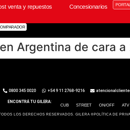
PORTA
ost venta y repuestos
Concesionarios
OMPARADOR
 en Argentina de cara a
0800 345 0020
+54 9 11 2768-9216
atencionalclient
ENCONTRÁ TU GILERA:
CUB
STREET
ON/OFF
ATV
TODOS LOS DERECHOS RESERVADOS. GILERA ®
POLÍTICA DE PRIV