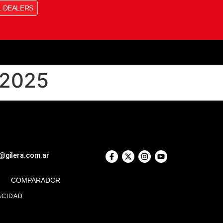
L DEALERS
 2025
e@gilera.com.ar
COMPARADOR
ACIDAD