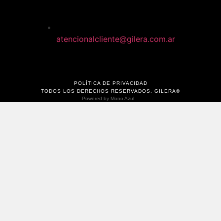
atencionalcliente@gilera.com.ar
POLÍTICA DE PRIVACIDAD
TODOS LOS DERECHOS RESERVADOS. GILERA®
Powered by
Mono Azul